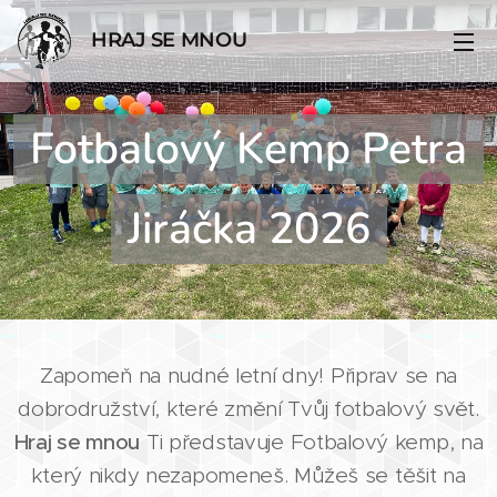
HRAJ SE MNOU
Fotbalový Kemp Petra
Jiráčka 2026
Zapomeň na nudné letní dny! Připrav se na
dobrodružství, které změní Tvůj fotbalový svět.
Hraj se mnou
Ti představuje Fotbalový kemp, na
který nikdy nezapomeneš. Můžeš se těšit na